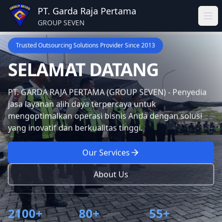
PT. Garda Raja Pertama
GROUP SEVEN
Trusted Outsourcing Solutions Provider Since 2013
SELAMAT DATANG
PT. GARDA RAJA PERTAMA (GROUP SEVEN) - Penyedia
jasa layanan alih daya terpercaya untuk
mengoptimalkan operasi bisnis Anda dengan solusi
yang inovatif dan berkualitas tinggi.
Our Services
About Us
2100+
80+
55+