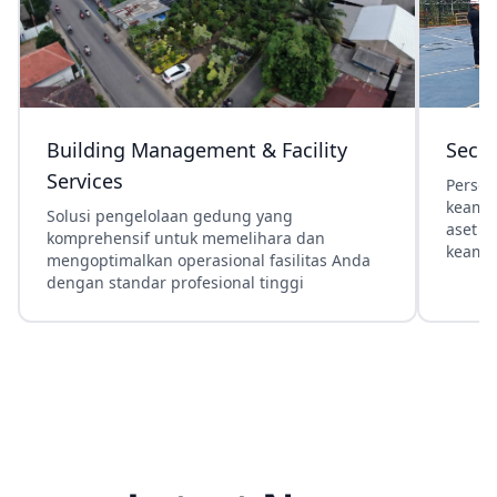
Building Management & Facility
Secur
Services
Person
keama
Solusi pengelolaan gedung yang
aset d
komprehensif untuk memelihara dan
keaman
mengoptimalkan operasional fasilitas Anda
dengan standar profesional tinggi